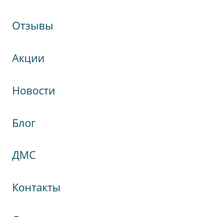
Отзывы
Отправить
Акции
Новости
Блог
кспрессНева
гия
ДМС
Контакты
а, 75