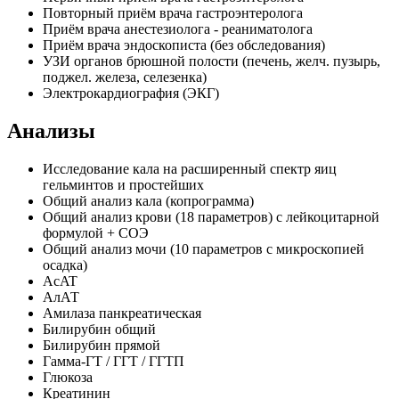
Повторный приём врача гастроэнтеролога
Приём врача анестезиолога - реаниматолога
Приём врача эндоскописта (без обследования)
УЗИ органов брюшной полости (печень, желч. пузырь,
поджел. железа, селезенка)
Электрокардиография (ЭКГ)
Анализы
Исследование кала на расширенный спектр яиц
гельминтов и простейших
Общий анализ кала (копрограмма)
Общий анализ крови (18 параметров) с лейкоцитарной
формулой + СОЭ
Общий анализ мочи (10 параметров с микроскопией
осадка)
AcAT
АлАТ
Амилаза панкреатическая
Билирубин общий
Билирубин прямой
Гамма-ГТ / ГГТ / ГГТП
Глюкоза
Креатинин