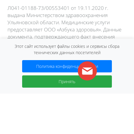
Л041-01188-73/00553401 от 19.11.2020 г.
выдана Министерством здравоохранения
Ульяновской области. Медицинские услуги
предоставляет ООО «Азбука здоровья». Данные
документа, подтверждающего факт внесения
сведений о юридическом лице в Единый
Этот сайт использует файлы cookies и сервисы сбора
государственный реестр юридических лиц: Лист
технических данных посетителей
записи ЕГРЮЛ форма №Р50007 от 6 октября
2015 года.
Политика конфиденциальности
Договор оферты
Принять
2026 © Сеть клиник «Нева»
ИМЕЮТСЯ ПРОТИВОПОКАЗАНИЯ.
НЕОБХОДИМО ПРОКОНСУЛЬТИРОВАТЬСЯ
СО СПЕЦИАЛИСТОМ.