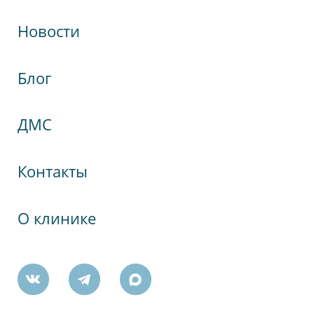
Новости
Блог
кспрессНева
гия
ДМС
Контакты
а, 75
кого Комсомола, 35А
О клинике
ш., 61А