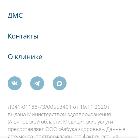
гия
ДМС
Контакты
а, 75
кого Комсомола, 35А
О клинике
ш., 61А
Л041-01188-73/00553401 от 19.11.2020 г.
выдана Министерством здравоохранения
Ульяновской области. Медицинские услуги
предоставляет ООО «Азбука здоровья». Данные
документа, подтверждающего факт внесения