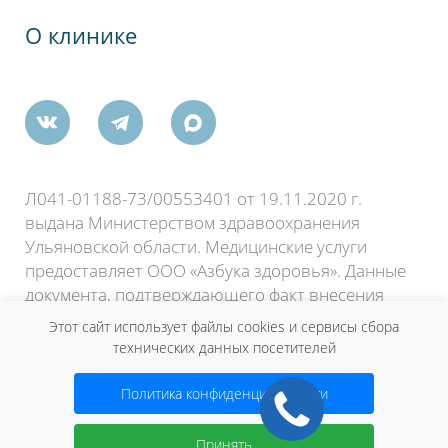
кого Комсомола, 35А
О клинике
ш., 61А
Л041-01188-73/00553401 от 19.11.2020 г.
выдана Министерством здравоохранения
Ульяновской области. Медицинские услуги
предоставляет ООО «Азбука здоровья». Данные
документа, подтверждающего факт внесения
сведений о юридическом лице в Единый
Этот сайт использует файлы cookies и сервисы сбора
государственный реестр юридических лиц: Лист
технических данных посетителей
записи ЕГРЮЛ форма №Р50007 от 6 октября
2015 года.
Политика конфиденциальности
Договор оферты
Принять