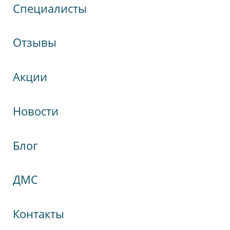
Специалисты
Отзывы
Акции
Новости
Блог
кспрессНева
гия
ДМС
Контакты
а, 75